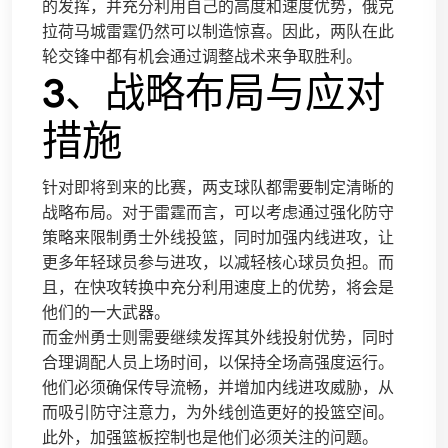
的发挥，并充分利用自己的高度和速度优势，俄克
拉荷马城雷霆仍然可以制造惊喜。因此，两队在此
轮交锋中都有机会通过调整战术来争取胜利。
3、战略布局与应对
措施
针对即将到来的比赛，两支球队都需要制定清晰的
战略布局。对于雷霆而言，可以考虑通过强化防守
策略来限制勇士外线投篮，同时加强内线进攻，让
更多年轻球员参与进攻，以减轻核心球员负担。而
且，在快攻转换中充分利用速度上的优势，将会是
他们的一大武器。
而金州勇士则需要继续发挥其外线投射优势，同时
合理调配人员上场时间，以保持全场高强度运行。
他们必须确保传导流畅，并增加内线进攻威胁，从
而吸引防守注意力，为外线创造更好的投篮空间。
此外，加强篮板控制也是他们必须关注的问题。