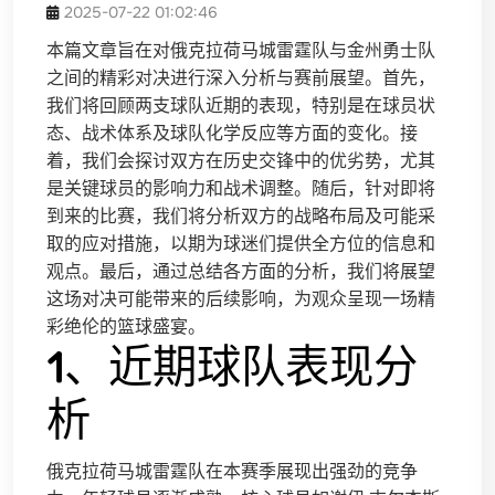
2025-07-22 01:02:46
本篇文章旨在对俄克拉荷马城雷霆队与金州勇士队
之间的精彩对决进行深入分析与赛前展望。首先，
我们将回顾两支球队近期的表现，特别是在球员状
态、战术体系及球队化学反应等方面的变化。接
着，我们会探讨双方在历史交锋中的优劣势，尤其
是关键球员的影响力和战术调整。随后，针对即将
到来的比赛，我们将分析双方的战略布局及可能采
取的应对措施，以期为球迷们提供全方位的信息和
观点。最后，通过总结各方面的分析，我们将展望
这场对决可能带来的后续影响，为观众呈现一场精
彩绝伦的篮球盛宴。
1、近期球队表现分
析
俄克拉荷马城雷霆队在本赛季展现出强劲的竞争