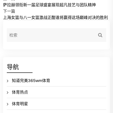
萨拉赫领衔新一届足球盛宴展现超凡技艺与团队精神
下一篇
上海女篮与八一女篮激战正酣谁将赢得这场巅峰对决的胜利
导航
知道完美365wm体育
体育热点
体育明星