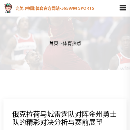
首页
-
体育热点
俄克拉荷马城雷霆队对阵金州勇士
队的精彩对决分析与赛前展望