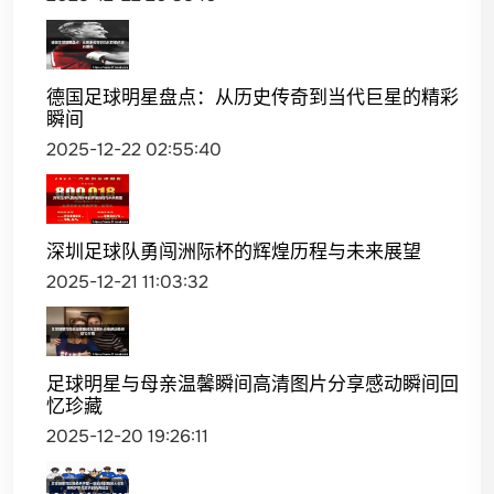
德国足球明星盘点：从历史传奇到当代巨星的精彩
瞬间
2025-12-22 02:55:40
深圳足球队勇闯洲际杯的辉煌历程与未来展望
2025-12-21 11:03:32
足球明星与母亲温馨瞬间高清图片分享感动瞬间回
忆珍藏
2025-12-20 19:26:11