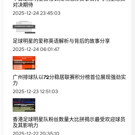
对决期待
2025-12-24 23:45:03
足球明星的爱称英语解析与背后的故事分享
2025-12-24 06:01:47
广州排球队以72分稳居联赛积分榜首位展现强劲实
力
2025-12-23 12:51:03
香港足球明星队粉丝数量大比拼揭示最受欢迎球员
及其影响力
2025-12-22 20:35:10