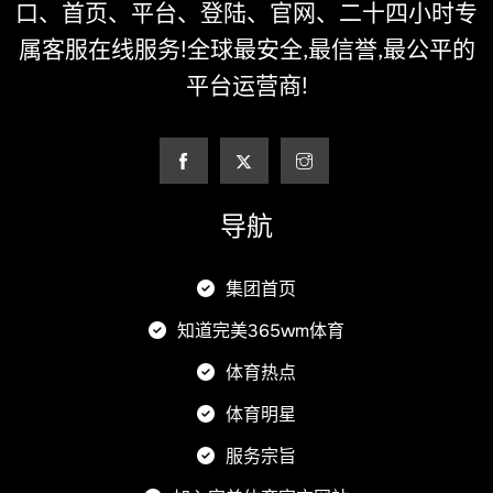
口、首页、平台、登陆、官网、二十四小时专
属客服在线服务!全球最安全,最信誉,最公平的
平台运营商!
导航
集团首页
知道完美365wm体育
体育热点
体育明星
服务宗旨