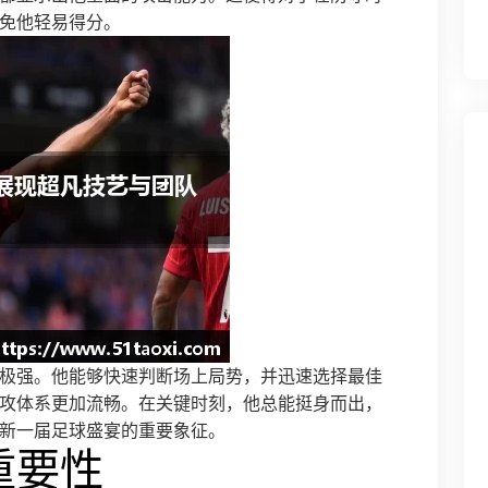
免他轻易得分。
极强。他能够快速判断场上局势，并迅速选择最佳
攻体系更加流畅。在关键时刻，他总能挺身而出，
新一届足球盛宴的重要象征。
重要性