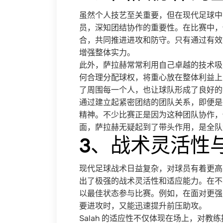
虽然个人技艺至关重要，但在现代足球中
员，深知团结协作的重要性。在比赛中，
合，共同推进进攻和防守。只有通过有效
增强整体实力。
此外，萨拉赫常常利用自己卓越的技术吸
何合理分配球权，将重心放在整体利益上
了周围每一个人，也让球队形成了良好的
通过建立起紧密团结的团队关系，即便是
精神。不少比赛正是因为这种团队协作，
面，萨拉赫无疑起到了带头作用，是全队
3、战术灵活性
现代足球战术日益复杂，对球员有着更高
出了极强的战术灵活性和适应能力。在不
以最佳状态参与比赛。例如，在面对更强
要进攻时，又能迅速提升前压助攻。
Salah 的适应性不仅体现在场上，对