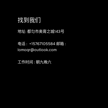
找到我们
地址: 都匀市奥膏之城143号
电话 :
+15767105584
邮箱 :
lomoqr@outlook.com
工作时间 : 朝九晚六