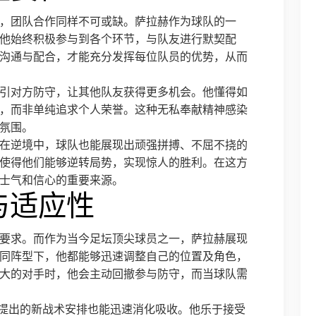
，团队合作同样不可或缺。萨拉赫作为球队的一
他始终积极参与到各个环节，与队友进行默契配
沟通与配合，才能充分发挥每位队员的优势，从而
引对方防守，让其他队友获得更多机会。他懂得如
，而非单纯追求个人荣誉。这种无私奉献精神感染
氛围。
在逆境中，球队也能展现出顽强拼搏、不屈不挠的
使得他们能够逆转局势，实现惊人的胜利。在这方
士气和信心的重要来源。
与适应性
要求。而作为当今足坛顶尖球员之一，萨拉赫展现
同阵型下，他都能够迅速调整自己的位置及角色，
大的对手时，他会主动回撤参与防守，而当球队需
教练提出的新战术安排也能迅速消化吸收。他乐于接受