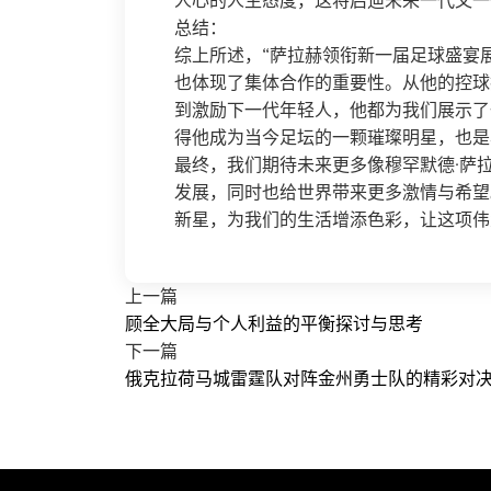
人心的人生态度，这将启迪未来一代又一
总结：
综上所述，“萨拉赫领衔新一届足球盛宴
也体现了集体合作的重要性。从他的控球
到激励下一代年轻人，他都为我们展示了
得他成为当今足坛的一颗璀璨明星，也是
最终，我们期待未来更多像穆罕默德·萨
发展，同时也给世界带来更多激情与希望
新星，为我们的生活增添色彩，让这项伟
上一篇
顾全大局与个人利益的平衡探讨与思考
下一篇
俄克拉荷马城雷霆队对阵金州勇士队的精彩对