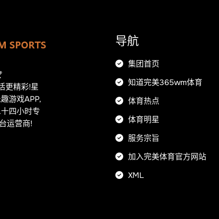
导航
集团首页

知道完美365wm体育
生活更精彩!星
游戏APP,
体育热点
二十四小时专
体育明星
台运营商!
服务宗旨
加入完美体育官方网站
XML