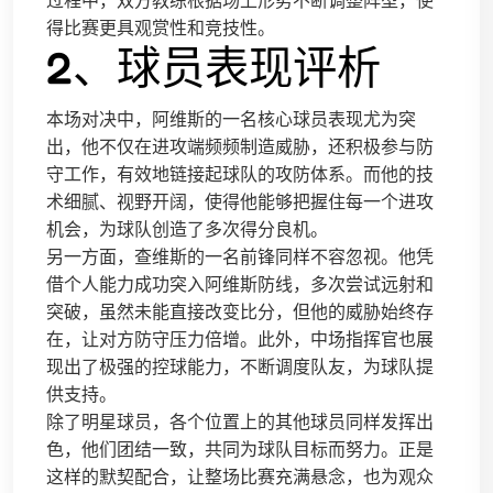
过程中，双方教练根据场上形势不断调整阵型，使
得比赛更具观赏性和竞技性。
2、球员表现评析
本场对决中，阿维斯的一名核心球员表现尤为突
出，他不仅在进攻端频频制造威胁，还积极参与防
守工作，有效地链接起球队的攻防体系。而他的技
术细腻、视野开阔，使得他能够把握住每一个进攻
机会，为球队创造了多次得分良机。
另一方面，查维斯的一名前锋同样不容忽视。他凭
借个人能力成功突入阿维斯防线，多次尝试远射和
突破，虽然未能直接改变比分，但他的威胁始终存
在，让对方防守压力倍增。此外，中场指挥官也展
现出了极强的控球能力，不断调度队友，为球队提
供支持。
除了明星球员，各个位置上的其他球员同样发挥出
色，他们团结一致，共同为球队目标而努力。正是
这样的默契配合，让整场比赛充满悬念，也为观众