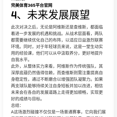
完美体育365平台官网
4、未来发展展望
此次对决之后，无论是阿维斯还是查维斯，都面临
着进一步发展的机遇和挑战。从战术层面看，两队
都需要继续优化自己的布阵，以适应日益激烈联赛
环境。同时，对于年轻球员来说，这是一堂生动实
用的经验课，他们可以从中汲取养分，更好地提升
自我水平。
此外，从整体实力来看，阿维斯作为传统强队，其
深厚底蕴仍然值得信赖，而查维斯则需注重提高自
身稳定性，通过不断磨合以增强团队凝聚力。如果
两支球队能够持续关注自身短板并加以改进，相信
未来会在各自的发展道路上走得更加顺畅，实现更
好的成绩与目标。
总结：
A这场激烈碰撞不仅仅是一场普通赛事，它向我们展