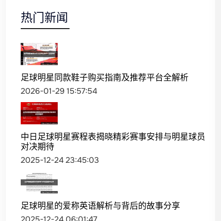
热门新闻
足球明星同款鞋子购买指南及推荐平台全解析
2026-01-29 15:57:54
中日足球明星赛程表揭晓精彩赛事安排与明星球员
对决期待
2025-12-24 23:45:03
足球明星的爱称英语解析与背后的故事分享
2025-12-24 06:01:47