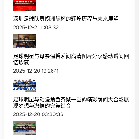
深圳足球队勇闯洲际杯的辉煌历程与未来展望
2025-12-21 11:03:32
足球明星与母亲温馨瞬间高清图片分享感动瞬间回
忆珍藏
2025-12-20 19:26:11
足球明星与动漫角色齐聚一堂的精彩瞬间大合影展
现梦想与激情的完美结合
2025-12-20 03:30:36