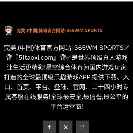
完美.(中国)体育官方网站-365WM SPORTS✅
🏆『51taoxi.com』🏆✅是世界顶级真人游戏
让生活更精彩!星空综合体育为国内游戏玩家
打造的全球最顶级乐趣游戏APP,提供下载、入
口、首页、平台、登陆、官网、二十四小时专
属客服在线服务!全球最安全,最信誉,最公平的
平台运营商!