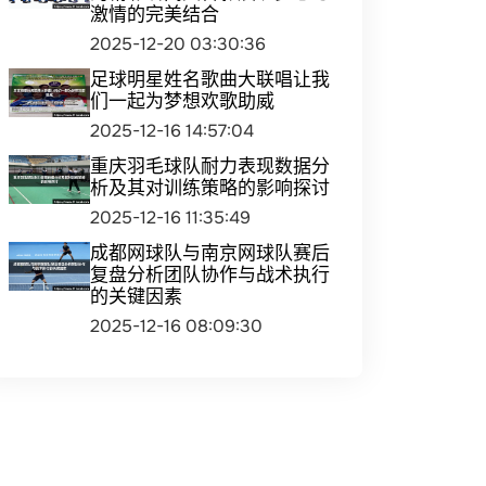
激情的完美结合
2025-12-20 03:30:36
足球明星姓名歌曲大联唱让我
们一起为梦想欢歌助威
2025-12-16 14:57:04
重庆羽毛球队耐力表现数据分
析及其对训练策略的影响探讨
2025-12-16 11:35:49
成都网球队与南京网球队赛后
复盘分析团队协作与战术执行
的关键因素
2025-12-16 08:09:30