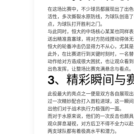
在这场比赛中，不少球员都展现出了出色
活性，多次撕裂水原防线，为球队创造了
点，为球队打开胜利之门。
与此同时，恒大的中场核心某某也同样表
送出精准直塞球，将对方防线搅动得体无
恒大的轮番冲击仍显得力不从心，尤其是
此外，在比赛进行到关键时刻时，一名替
动作给对方造成很大困扰，也让观众看到
出色发挥，让整场比赛充满悬念与看点。
3、精彩瞬间与
此役最大的亮点之一便是双方各自展现出
过一次精妙配合打入首粒进球，这一瞬间
出他们对于战术执行力极强的一面。
而对于水原来说，他们的一次反击也颇具
观众屏息凝视，对方后卫不得不全力以赴
两支球队都有着极高水平和潜力。