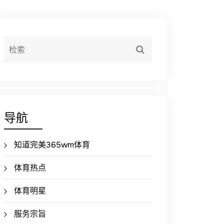
导航
知道完美365wm体育
体育热点
体育明星
服务宗旨