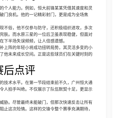
的个人能力。例如，恒大前锋某某凭借其速度和灵
破门良机。他的一记精彩射门，更是成为全场焦
现不俗，他不仅参与防守，还积极组织进攻，多次
完肤。而水原三星的一位后卫虽表现稳健，但面对
在下半场失误频频，让人倍感遗憾。
补上阵的年轻小将成功扭转局势，其灵活多变的小
了他未来成长空间。正是这些球员们在关键时刻的
赛后点评
的技术水平。在第一节段结束前不久，广州恒大通
令人拍手叫绝。不仅展示了队伍默契十足，更显示
威胁。尽管最终未能破门，但那次快速反击让所有
阻止这次险情。这样的交锋令整个赛季充满期待，