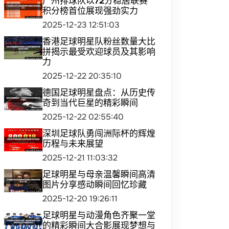
广州排球队以72分稳居联赛
积分榜首位展现强劲实力
2025-12-23 12:51:03
香港足球明星队粉丝数量大比
拼揭示最受欢迎球员及其影响
力
2025-12-22 20:35:10
德国足球明星盘点：从历史传
奇到当代巨星的精彩瞬间
2025-12-22 02:55:40
深圳足球队勇闯洲际杯的辉煌
历程与未来展望
2025-12-21 11:03:32
足球明星与母亲温馨瞬间高清
图片分享感动瞬间回忆珍藏
2025-12-20 19:26:11
足球明星与动漫角色齐聚一堂
的精彩瞬间大合影展现梦想与