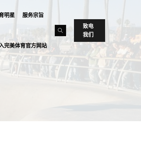
育明星
服务宗旨
致电
我们
入完美体育官方网站