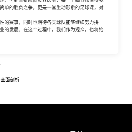
现，再到关键瞬间及其影响，每一个细节都值得我
简单的胜负之争，更是一堂生动形象的足球课，对
性的赛事，同时也期待各支球队能够继续努力拼
业的发展。在这个过程中，我们作为观众，也将始
析
现全面剖析