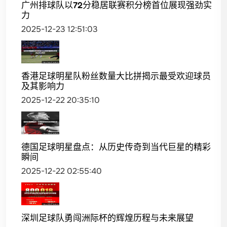
广州排球队以72分稳居联赛积分榜首位展现强劲实
力
2025-12-23 12:51:03
香港足球明星队粉丝数量大比拼揭示最受欢迎球员
及其影响力
2025-12-22 20:35:10
德国足球明星盘点：从历史传奇到当代巨星的精彩
瞬间
2025-12-22 02:55:40
深圳足球队勇闯洲际杯的辉煌历程与未来展望