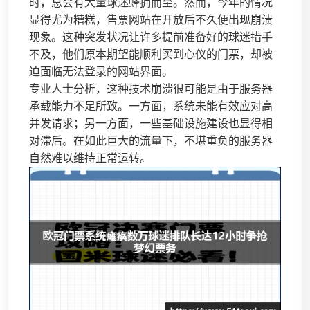
时，总会有大量球迷蜂拥而至。然而，今年的情况
显得尤为糟糕，售票网站在开放后不久便出现崩溃
现象。这种突发状况让许多提前准备好的球迷措手
不及，他们原本期望能顺利买到心仪的门票，却被
迫面临无法登录的网站界面。
专业人士分析，这种技术崩溃很可能是由于服务器
承载能力不足所致。一方面，系统未能有效应对高
并发请求；另一方面，一些基础设施建设也显得相
对滞后。在如此巨大的流量下，不堪重负的服务器
自然难以维持正常运转。