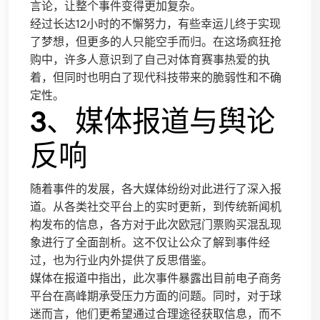
言论，让整个事件变得更加复杂。
经过长达12小时的不懈努力，有些幸运儿终于实现
了梦想，但更多的人只能空手而归。在这场疯狂抢
购中，许多人意识到了自己对体育赛事热爱的执
着，但同时也明白了现代科技带来的脆弱性和不确
定性。
3、媒体报道与舆论
反响
随着事件的发展，各大媒体纷纷对此进行了深入报
道。从各类社交平台上的实时更新，到传统新闻机
构发布的信息，各方对于此次欧冠门票购买混乱现
象进行了全面剖析。这不仅让公众了解到事件经
过，也为行业内外提供了反思借鉴。
媒体在报道中指出，此次事件暴露出目前电子商务
平台在高峰期承受压力方面的问题。同时，对于球
迷而言，他们更希望通过合理途径获取信息，而不