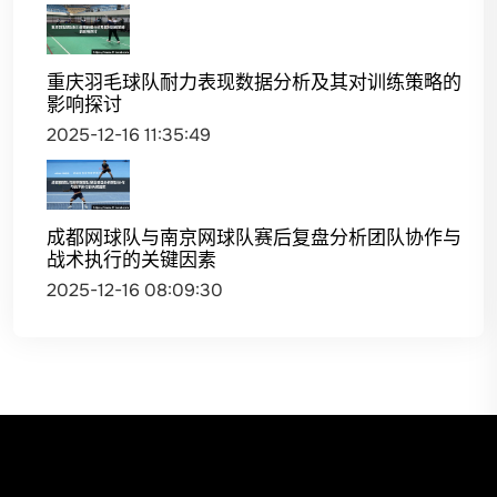
重庆羽毛球队耐力表现数据分析及其对训练策略的
影响探讨
2025-12-16 11:35:49
成都网球队与南京网球队赛后复盘分析团队协作与
战术执行的关键因素
2025-12-16 08:09:30