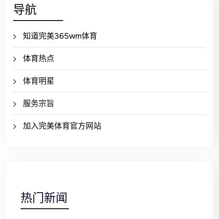
导航
知道完美365wm体育
体育热点
体育明星
服务宗旨
加入完美体育官方网站
热门新闻