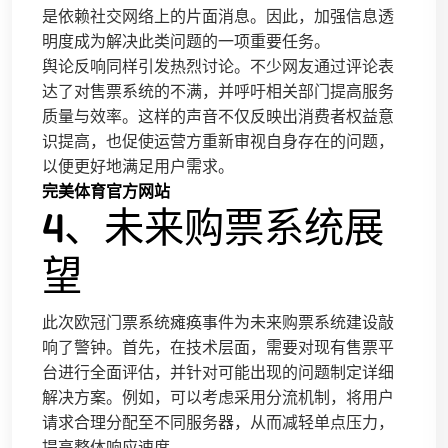
是依赖社交网络上的片面消息。因此，加强信息透
明度成为解决此类问题的一项重要任务。
舆论反响同样引发热烈讨论。不少网友通过评论表
达了对售票系统的不满，并呼吁相关部门提高服务
质量与效率。这样的声音不仅反映出消费者权益意
识提高，也促使运营方重新审视自身存在的问题，
以便更好地满足用户需求。
完美体育官方网站
4、未来购票系统展
望
此次欧冠门票系统瘫痪事件为未来购票系统建设敲
响了警钟。首先，在技术层面，需要对现有售票平
台进行全面评估，并针对可能出现的问题制定详细
解决方案。例如，可以考虑采用分流机制，将用户
请求合理分配至不同服务器，从而减轻单点压力，
提高整体响应速度。