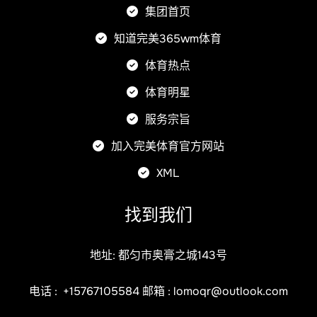
集团首页
知道完美365wm体育
体育热点
体育明星
服务宗旨
加入完美体育官方网站
XML
找到我们
地址: 都匀市奥膏之城143号
电话 :
+15767105584
邮箱 :
lomoqr@outlook.com