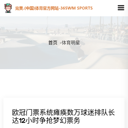
首页
-
体育明星
欧冠门票系统瘫痪数万球迷排队长
达12小时争抢梦幻票务