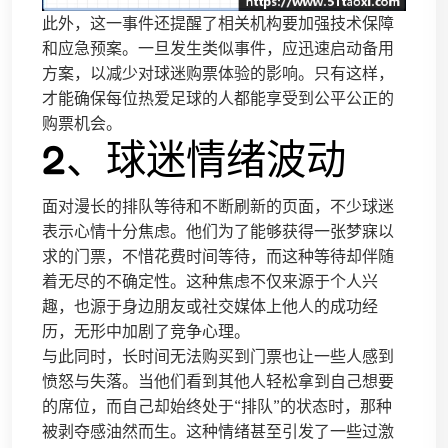
此外，这一事件还提醒了相关机构要加强技术保障
和应急预案。一旦发生类似事件，应迅速启动备用
方案，以减少对球迷购票体验的影响。只有这样，
才能确保每位热爱足球的人都能享受到公平公正的
购票机会。
2、球迷情绪波动
面对漫长的排队等待和不断刷新的页面，不少球迷
表示心情十分焦虑。他们为了能够获得一张梦寐以
求的门票，不惜花费时间等待，而这种等待却伴随
着无尽的不确定性。这种焦虑不仅来源于个人兴
趣，也源于身边朋友或社交媒体上他人的成功经
历，无形中加剧了竞争心理。
与此同时，长时间无法购买到门票也让一些人感到
愤怒与失落。当他们看到其他人轻松拿到自己想要
的席位，而自己却始终处于“排队”的状态时，那种
被剥夺感油然而生。这种情绪甚至引发了一些过激