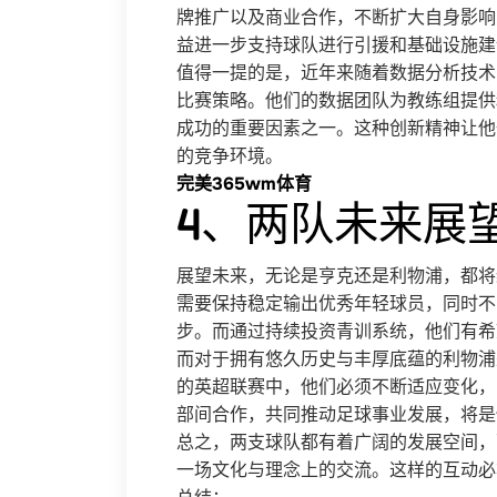
牌推广以及商业合作，不断扩大自身影响
益进一步支持球队进行引援和基础设施建
值得一提的是，近年来随着数据分析技术
比赛策略。他们的数据团队为教练组提供
成功的重要因素之一。这种创新精神让他
的竞争环境。
完美365wm体育
4、两队未来展
展望未来，无论是亨克还是利物浦，都将
需要保持稳定输出优秀年轻球员，同时不
步。而通过持续投资青训系统，他们有希
而对于拥有悠久历史与丰厚底蕴的利物浦
的英超联赛中，他们必须不断适应变化，
部间合作，共同推动足球事业发展，将是
总之，两支球队都有着广阔的发展空间，
一场文化与理念上的交流。这样的互动必