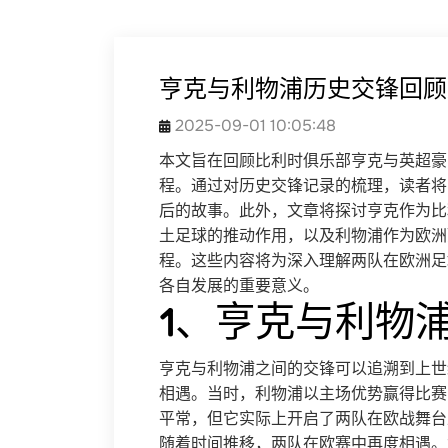
亨克与利物浦历史交锋回顾
2025-09-01 10:05:48
本文旨在回顾比利时俱乐部亨克与英超豪
程。通过对历史交锋记录的梳理，读者将
后的故事。此外，文章将探讨亨克作为比
土足球的推动作用，以及利物浦作为欧洲
程。这些内容将为深入理解两队在欧洲足
各自发展的重要意义。
1、亨克与利物
亨克与利物浦之间的交锋可以追溯到上世
相遇。当时，利物浦以主场优势赢得比赛
平常，但它实际上开启了两队在欧战舞台
随着时间推移，两队在欧赛中再度相遇。