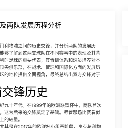
及两队发展历程分析
门利物浦之间的历史交锋，并分析两队的发展历
能够了解到这两支球队在不同赛事中的表现及其背
利时足球的重要代表，其青训体系和球员培养对本
顶尖俱乐部，在战术、管理和国际化方面的发展历
坛的地位提供全面视角，最终总结出双方交锋对于
浦交锋历史
纪九十年代。在1999年的欧洲联盟杯中，两队首次
，这为后来的交锋奠定了基础。尽管那场比赛看似
上的较量。
尤其是在2017年的欧联杯小组赛阶段，亨克与利物