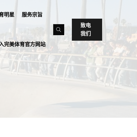
育明星
服务宗旨
致电
我们
入完美体育官方网站