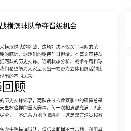
战横滨球队争夺晋级机会
来横滨球队的挑战，这场对决不仅关乎两队的荣
期的临近，球迷们的期待与日俱增。本篇文章将从
括两队的历史交锋、近期状态分析、战术布局和球
我们希望能为大家呈现出一幅更为立体和鲜活的比
现出的不同风采。
锋回顾
的历史交锋记录，两队在过去数赛季中的碰撞总是
天皇杯这样的重大赛事，每一次相遇都充满了火药
尽全力，不遗余力地争取胜利，这是双方球员和教
多次击败横滨球队，但后者同样不甘示弱，利用其