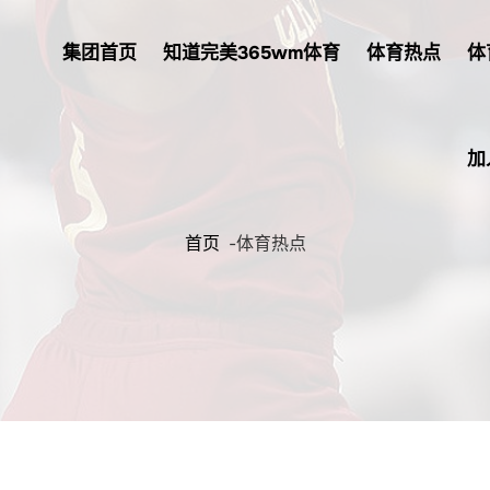
集团首页
知道完美365wm体育
体育热点
体
加
首页
-
体育热点