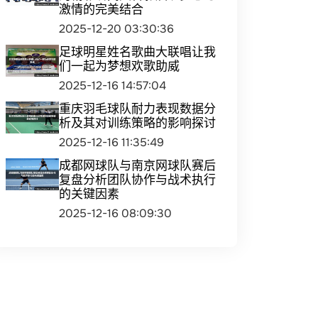
激情的完美结合
2025-12-20 03:30:36
足球明星姓名歌曲大联唱让我
们一起为梦想欢歌助威
2025-12-16 14:57:04
重庆羽毛球队耐力表现数据分
析及其对训练策略的影响探讨
2025-12-16 11:35:49
成都网球队与南京网球队赛后
复盘分析团队协作与战术执行
的关键因素
2025-12-16 08:09:30