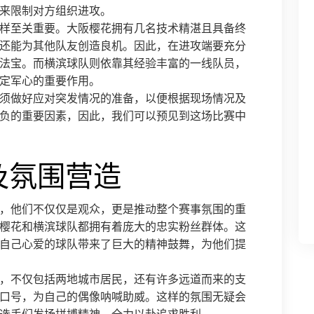
来限制对方组织进攻。
样至关重要。大阪樱花拥有几名技术精湛且具备终
还能为其他队友创造良机。因此，在进攻端要充分
法宝。而横滨球队则依靠其经验丰富的一线队员，
定军心的重要作用。
须做好应对突发情况的准备，以便根据现场情况及
负的重要因素，因此，我们可以预见到这场比赛中
及氛围营造
，他们不仅仅是观众，更是推动整个赛事氛围的重
樱花和横滨球队都拥有着庞大的忠实粉丝群体。这
自己心爱的球队带来了巨大的精神鼓舞，为他们提
，不仅包括两地城市居民，还有许多远道而来的支
口号，为自己的偶像呐喊助威。这样的氛围无疑会