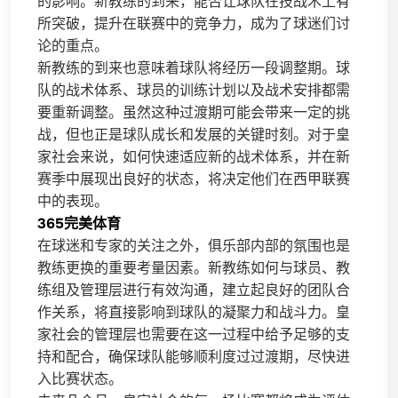
的影响。新教练的到来，能否让球队在技战术上有
所突破，提升在联赛中的竞争力，成为了球迷们讨
论的重点。
新教练的到来也意味着球队将经历一段调整期。球
队的战术体系、球员的训练计划以及战术安排都需
要重新调整。虽然这种过渡期可能会带来一定的挑
战，但也正是球队成长和发展的关键时刻。对于皇
家社会来说，如何快速适应新的战术体系，并在新
赛季中展现出良好的状态，将决定他们在西甲联赛
中的表现。
365完美体育
在球迷和专家的关注之外，俱乐部内部的氛围也是
教练更换的重要考量因素。新教练如何与球员、教
练组及管理层进行有效沟通，建立起良好的团队合
作关系，将直接影响到球队的凝聚力和战斗力。皇
家社会的管理层也需要在这一过程中给予足够的支
持和配合，确保球队能够顺利度过过渡期，尽快进
入比赛状态。