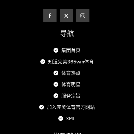
导航
集团首页
知道完美365wm体育
体育热点
体育明星
服务宗旨
加入完美体育官方网站
XML