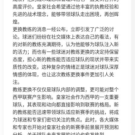
高度评价。皇家社会希望通过他丰富的执教经验和
先进的战术理念，能够带领球队走出困境，再创辉
煌。
更换教练的消息一经公布，立即引发了广泛的讨
论。球迷们纷纷在社交媒体上表达自己的看法，有
的对新的教练充满期待，认为他能够为球队注入新
的活力；而也有一些球迷对教练更换的决定持保留
态度，担心新的教练能否适应球队的现状并带来实
质性的改变。这种复杂的情绪正是球迷对球队深厚
情感的体现，也让这次教练更换事件更加引人关
注。
教练更换不仅仅是球队内部的调整，更可能对整个
西甲联赛产生影响。皇家社会作为西甲的一支重要
球队，其表现和动向都直接影响到联赛的格局。新
的教练能否迅速带领球队适应新赛季的挑战，将成
为球迷和专家们密切关注的焦点。此时，各大媒体
和专家也开始对皇家社会的新赛季前景展开预测和
分析，关于球队未来发展的讨论也愈发热烈。