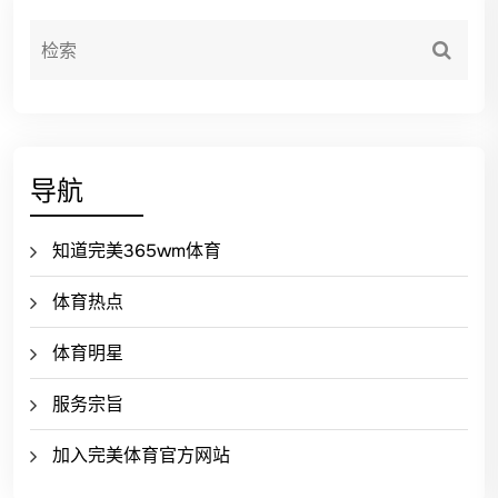
导航
知道完美365wm体育
体育热点
体育明星
服务宗旨
加入完美体育官方网站