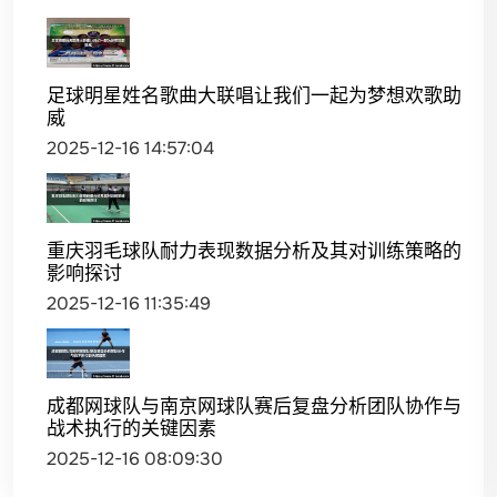
足球明星姓名歌曲大联唱让我们一起为梦想欢歌助
威
2025-12-16 14:57:04
重庆羽毛球队耐力表现数据分析及其对训练策略的
影响探讨
2025-12-16 11:35:49
成都网球队与南京网球队赛后复盘分析团队协作与
战术执行的关键因素
2025-12-16 08:09:30