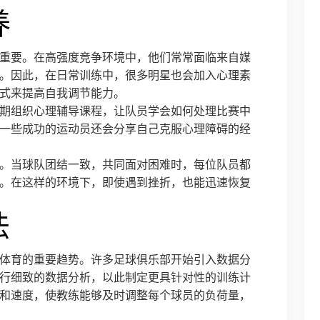
养
重要。在高强度竞争环境中，他们常常面临来自媒
。因此，在日常训练中，很多明星也会加入心理素
式来提高自我调节能力。
期组织心理辅导课程，让队员学会如何处理比赛中
一些成功的运动员还会分享自己克服心理障碍的经
。当球队团结一致，共同面对困难时，每位队员都
。在这样的环境下，即使遇到挫折，也能迅速恢复
法
体育的重要趋势。许多足球俱乐部开始引入数据分
行细致的数据分析，以此制定更具针对性的训练计
离和速度，使教练能够及时调整每个球员的负荷量，