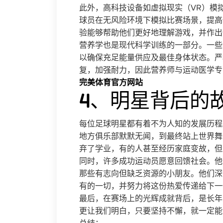
此外，高科技设备如虚拟现实（VR）模
球员在无风险环境下模拟比赛场景，提高
验能够帮助他们更好地理解游戏，并作出
营养学也是现代科学训练的一部分。一些
以确保充足能量供应及最佳身体状态。严
复，加强耐力，因此营养师与运动医学专
完美体育官方网站
4、明星背后的
每位足球明星都有着不为人知的发展历程
地方俱乐部默默无闻，到最终站上世界舞
弃了学业，有的人甚至经历家庭变故，但
同时，许多成功运动员愿意回馈社会。他
那些有志向但缺乏资源的小朋友。他们深
有的一切，并努力将这份热爱传递给下一
最后，在赛场上的光辉成就背后，是长年
更让我们明白，只要坚持不懈，就一定能