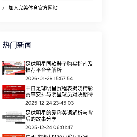
加入完美体育官方网站
热门新闻
足球明星同款鞋子购买指南及
推荐平台全解析
2026-01-29 15:57:54
中日足球明星赛程表揭晓精彩
赛事安排与明星球员对决期待
2025-12-24 23:45:03
足球明星的爱称英语解析与背
后的故事分享
2025-12-24 06:01:47