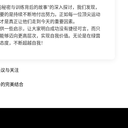
的秘密与训练背后的故事”的深入探讨，我们发现，
要的是持续不断地付出努力。正如每一位顶尖运动
才是真正让他们走到今天的重要因素。
供一些启示，让大家明白成功没有捷径可言，而只
能够迈向更高层次，实现自我价值。无论是在绿茵
态度，不断超越自我！
热议与关注
争的完美结合