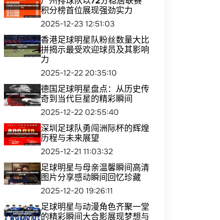
广州排球队以72分稳居联赛
积分榜首位展现强劲实力
2025-12-23 12:51:03
香港足球明星队粉丝数量大比
拼揭示最受欢迎球员及其影响
力
2025-12-22 20:35:10
德国足球明星盘点：从历史传
奇到当代巨星的精彩瞬间
2025-12-22 02:55:40
深圳足球队勇闯洲际杯的辉煌
历程与未来展望
2025-12-21 11:03:32
足球明星与母亲温馨瞬间高清
图片分享感动瞬间回忆珍藏
2025-12-20 19:26:11
足球明星与动漫角色齐聚一堂
的精彩瞬间大合影展现梦想与