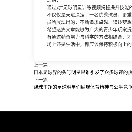
总结：
通过对“足球明星训练视频揭秘提升技能
不仅仅是天赋决定了一名优秀球员，更重
员所展现出的，不断追求卓越、追逐梦想
希望这篇文章能够为广大的青少年玩家提
有通过勤奋努力与科学的方法相结合，才
场上还是生活中，都应该保持积极向上的
上一篇
日本足球界的头号明星是谁引发了众多球迷的
下一篇
踢球干净的足球明星们展现体育精神与公平竞