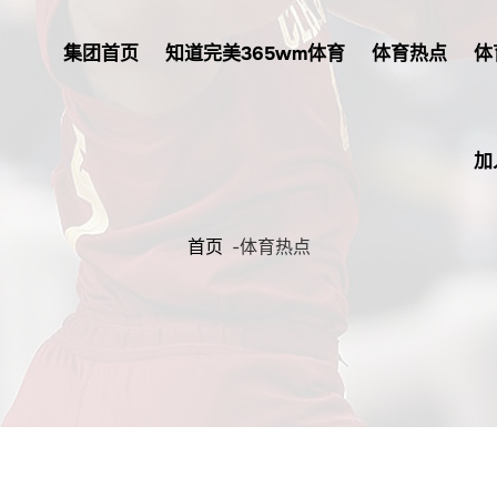
集团首页
知道完美365wm体育
体育热点
体
加
首页
-
体育热点