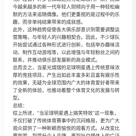
今越来越多的新一代年轻人则倾向于用一种轻松幽
默的方法来追随偶像。他们更重视的是过程中的乐
趣，而非单纯结果带来的成就感。
此外，这种趋势促使各大俱乐部意识到需要调整运
营策略，与年轻人的兴趣相契合。因此，不少球队
开始尝试通过各种形式进行创新，包括举办趣味活
动、制作互动游戏等，以此增强与年轻粉丝之间的
联系，并推动俱乐部发展新的商业模式。
总而言之，当星光熠熠的足球明星遇上传统意味浓
厚的竞技项目，产生出如此丰富多彩且富有娱乐性
的效果，无疑为全球范围内广大的体育爱好者带来
了全新的体验，也推动着整个体育文化的发展与转
型。
总结：
综上所述，“当足球明星遇上搞笑特效”这一现象，
不仅打破了传统体育赛事中的沉闷格局，更为广大
观众提供了一种新颖而愉悦的观看方式。从改变比
赛氛围，到提升个人品牌，再到社交媒体上的广泛