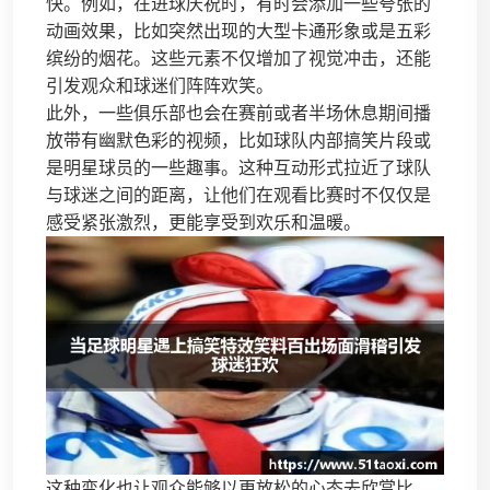
快。例如，在进球庆祝时，有时会添加一些夸张的
动画效果，比如突然出现的大型卡通形象或是五彩
缤纷的烟花。这些元素不仅增加了视觉冲击，还能
引发观众和球迷们阵阵欢笑。
此外，一些俱乐部也会在赛前或者半场休息期间播
放带有幽默色彩的视频，比如球队内部搞笑片段或
是明星球员的一些趣事。这种互动形式拉近了球队
与球迷之间的距离，让他们在观看比赛时不仅仅是
感受紧张激烈，更能享受到欢乐和温暖。
这种变化也让观众能够以更放松的心态去欣赏比