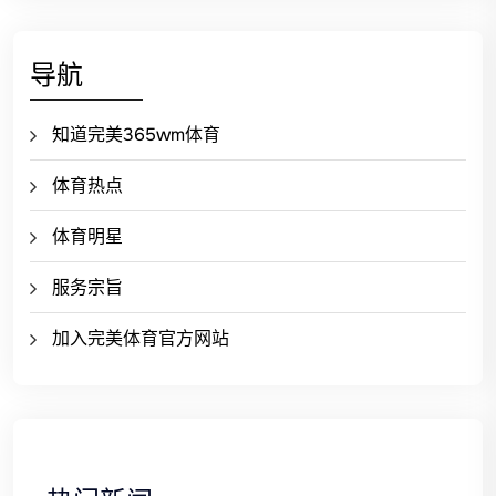
导航
知道完美365wm体育
体育热点
体育明星
服务宗旨
加入完美体育官方网站