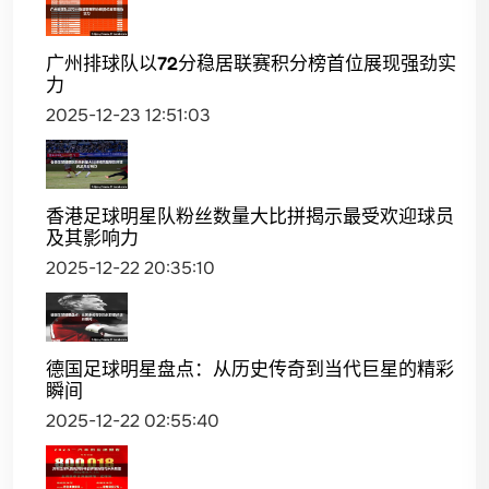
广州排球队以72分稳居联赛积分榜首位展现强劲实
力
2025-12-23 12:51:03
香港足球明星队粉丝数量大比拼揭示最受欢迎球员
及其影响力
2025-12-22 20:35:10
德国足球明星盘点：从历史传奇到当代巨星的精彩
瞬间
2025-12-22 02:55:40