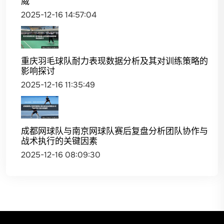
威
2025-12-16 14:57:04
重庆羽毛球队耐力表现数据分析及其对训练策略的
影响探讨
2025-12-16 11:35:49
成都网球队与南京网球队赛后复盘分析团队协作与
战术执行的关键因素
2025-12-16 08:09:30