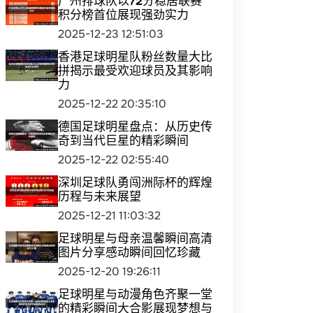
广州排球队以72分稳居联赛
积分榜首位展现强劲实力
2025-12-23 12:51:03
香港足球明星队粉丝数量大比
拼揭示最受欢迎球员及其影响
力
2025-12-22 20:35:10
德国足球明星盘点：从历史传
奇到当代巨星的精彩瞬间
2025-12-22 02:55:40
深圳足球队勇闯洲际杯的辉煌
历程与未来展望
2025-12-21 11:03:32
足球明星与母亲温馨瞬间高清
图片分享感动瞬间回忆珍藏
2025-12-20 19:26:11
足球明星与动漫角色齐聚一堂
的精彩瞬间大合影展现梦想与