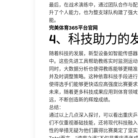
最后，在战术演练中，通过团队合作与配
升了个人能力，也为整支球队构建了强大
能。
完美体育365平台官网
4、科技助力的
随着科技的发展，新型设备如智能传感器
中。这些先进工具帮助教练实时监测运动
同时，大数据分析也使得教练能够更精准
并及时调整策略。这种依靠科技手段进行
使得选手们能够更快适应高强度比赛要求
未来，随着更多科技成果应用到体育领域
远，不断创造新的辉煌成绩。
总结：
通过以上几点深入探讨，可以看出重庆乒
们不仅重视基础技能，还将现代科技融入
性的举措无疑为他们赢得比赛奠定了坚实