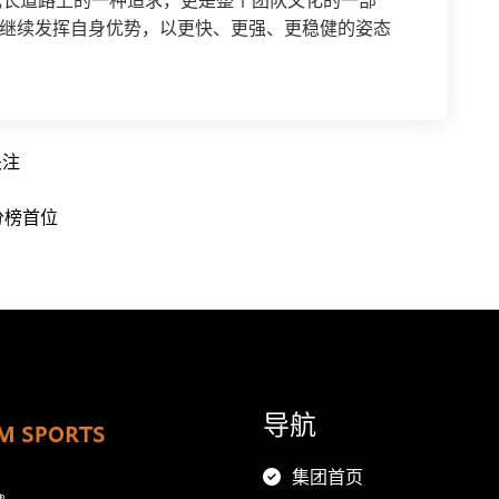
青年成长道路上的一种追求，更是整个团队文化的一部
继续发挥自身优势，以更快、更强、更稳健的姿态
关注
分榜首位
导航
集团首页