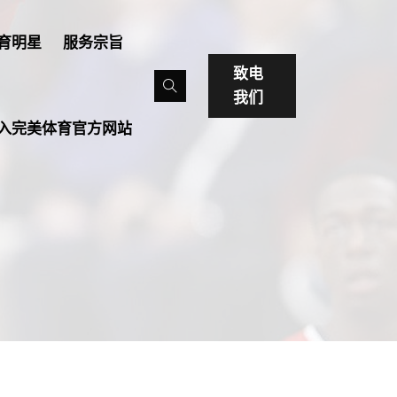
育明星
服务宗旨
致电
我们
入完美体育官方网站