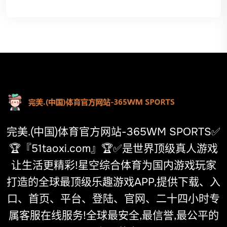
完美.(中国)体育官方网站-365WM SPORTS✅
🏆『51taoxi.com』🏆✅是世界顶级真人游戏
让生活更精彩!星空综合体育为国内游戏玩家
打造的全球最顶级乐趣游戏APP,提供下载、入
口、首页、平台、登陆、官网、二十四小时专
属客服在线服务!全球最安全,最信誉,最公平的