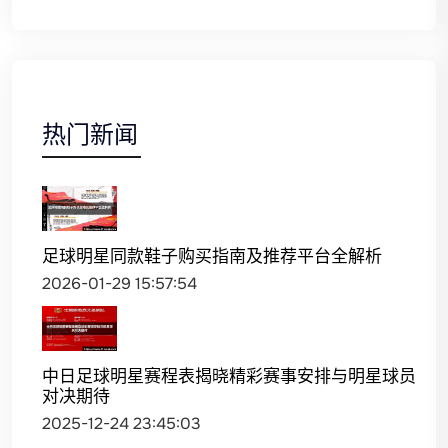
热门新闻
足球明星同款鞋子购买指南及推荐平台全解析
2026-01-29 15:57:54
中日足球明星赛程表揭晓精彩赛事安排与明星球员
对决期待
2025-12-24 23:45:03