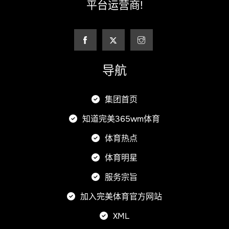
平台运营商!
导航
集团首页
知道完美365wm体育
体育热点
体育明星
服务宗旨
加入完美体育官方网站
XML