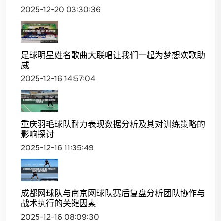
2025-12-20 03:30:36
足球明星姓名歌曲大联唱让我们一起为梦想欢歌助
威
2025-12-16 14:57:04
重庆羽毛球队耐力表现数据分析及其对训练策略的
影响探讨
2025-12-16 11:35:49
成都网球队与南京网球队赛后复盘分析团队协作与
战术执行的关键因素
2025-12-16 08:09:30