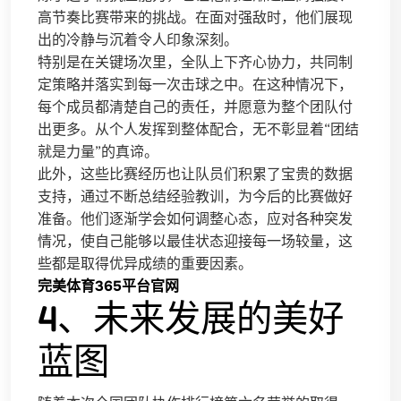
高节奏比赛带来的挑战。在面对强敌时，他们展现
出的冷静与沉着令人印象深刻。
特别是在关键场次里，全队上下齐心协力，共同制
定策略并落实到每一次击球之中。在这种情况下，
每个成员都清楚自己的责任，并愿意为整个团队付
出更多。从个人发挥到整体配合，无不彰显着“团结
就是力量”的真谛。
此外，这些比赛经历也让队员们积累了宝贵的数据
支持，通过不断总结经验教训，为今后的比赛做好
准备。他们逐渐学会如何调整心态，应对各种突发
情况，使自己能够以最佳状态迎接每一场较量，这
些都是取得优异成绩的重要因素。
完美体育365平台官网
4、未来发展的美好
蓝图