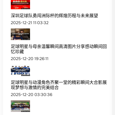
深圳足球队勇闯洲际杯的辉煌历程与未来展望
2025-12-21 11:03:32
足球明星与母亲温馨瞬间高清图片分享感动瞬间回
忆珍藏
2025-12-20 19:26:11
足球明星与动漫角色齐聚一堂的精彩瞬间大合影展
现梦想与激情的完美结合
2025-12-20 03:30:36