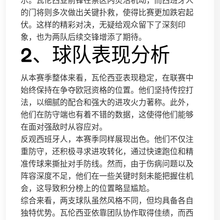
示。瓦伦西亚前锋在禁区内灵活机动，而西班牙人
的门将则多次做出关键扑救，使得比赛更加跌宕起
伏。这样的精彩对决，无疑给观众留下了深刻印
象，也为两队后续交锋增添了期待。
2、球队表现分析
从本赛季整体来看，瓦伦西亚表现稳定，在联赛中
始终保持在争夺欧冠资格的位置。他们坚持传控打
法，以细腻的配合和强大的进攻火力著称。此外，
他们在防守端也有着不错的数据，这使得他们能够
在面对强敌时从容应对。
反观西班牙人，本赛季同样展现出色。他们不仅注
重防守，还积极寻求进攻转化，通过快速跑位和精
准传球来撕扯对手防线。然而，由于伤病问题以及
阵容深度不足，他们在一些关键时刻未能把握住机
会，这导致积分榜上的位置略显尴尬。
综合来看，两支球队虽然风格不同，但均具备各自
独特优势。瓦伦西亚依靠团队协作取得佳绩，而西