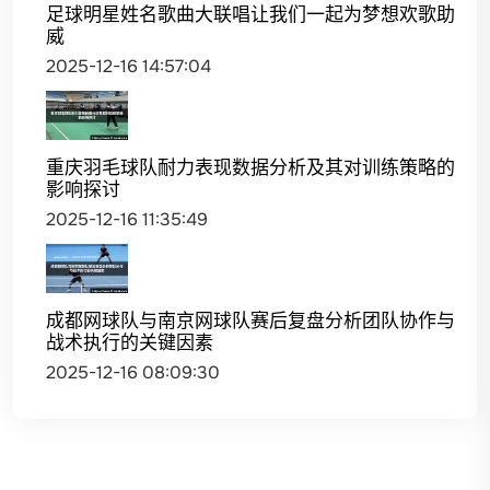
足球明星姓名歌曲大联唱让我们一起为梦想欢歌助
威
2025-12-16 14:57:04
重庆羽毛球队耐力表现数据分析及其对训练策略的
影响探讨
2025-12-16 11:35:49
成都网球队与南京网球队赛后复盘分析团队协作与
战术执行的关键因素
2025-12-16 08:09:30