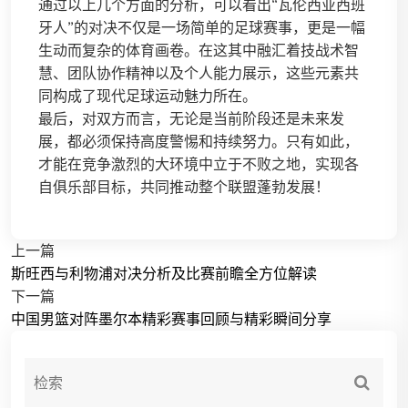
通过以上几个方面的分析，可以看出“瓦伦西亚西班
牙人”的对决不仅是一场简单的足球赛事，更是一幅
生动而复杂的体育画卷。在这其中融汇着技战术智
慧、团队协作精神以及个人能力展示，这些元素共
同构成了现代足球运动魅力所在。
最后，对双方而言，无论是当前阶段还是未来发
展，都必须保持高度警惕和持续努力。只有如此，
才能在竞争激烈的大环境中立于不败之地，实现各
自俱乐部目标，共同推动整个联盟蓬勃发展！
上一篇
斯旺西与利物浦对决分析及比赛前瞻全方位解读
下一篇
中国男篮对阵墨尔本精彩赛事回顾与精彩瞬间分享