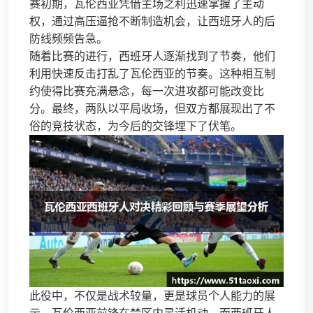
赛初期，瓦伦西亚凭借主场之利迅速掌握了主动
权，通过高压逼抢不断制造机会，让西班牙人的后
防线频频告急。
随着比赛的进行，西班牙人逐渐找到了节奏，他们
利用快速反击打乱了瓦伦西亚的节奏。这种相互制
约使得比赛充满悬念，每一次进攻都可能改变比
分。最终，两队以平局收场，但双方都展现出了不
俗的竞技状态，为今后的交锋埋下了伏笔。
此役中，不仅是战术较量，更是球员个人能力的展