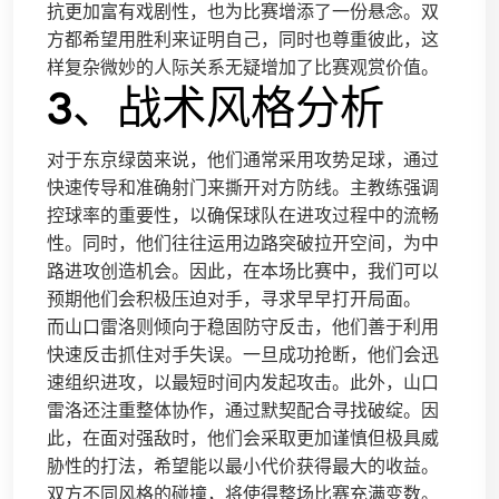
抗更加富有戏剧性，也为比赛增添了一份悬念。双
方都希望用胜利来证明自己，同时也尊重彼此，这
样复杂微妙的人际关系无疑增加了比赛观赏价值。
3、战术风格分析
对于东京绿茵来说，他们通常采用攻势足球，通过
快速传导和准确射门来撕开对方防线。主教练强调
控球率的重要性，以确保球队在进攻过程中的流畅
性。同时，他们往往运用边路突破拉开空间，为中
路进攻创造机会。因此，在本场比赛中，我们可以
预期他们会积极压迫对手，寻求早早打开局面。
而山口雷洛则倾向于稳固防守反击，他们善于利用
快速反击抓住对手失误。一旦成功抢断，他们会迅
速组织进攻，以最短时间内发起攻击。此外，山口
雷洛还注重整体协作，通过默契配合寻找破绽。因
此，在面对强敌时，他们会采取更加谨慎但极具威
胁性的打法，希望能以最小代价获得最大的收益。
双方不同风格的碰撞，将使得整场比赛充满变数。