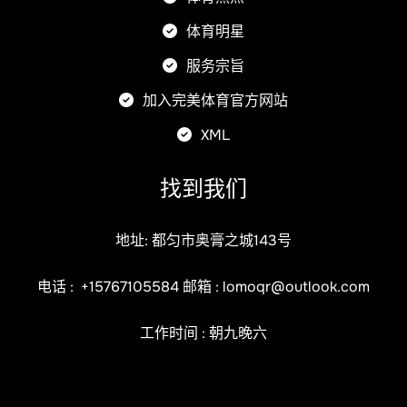
体育明星
服务宗旨
加入完美体育官方网站
XML
找到我们
地址: 都匀市奥膏之城143号
电话 :
+15767105584
邮箱 :
lomoqr@outlook.com
工作时间 : 朝九晚六