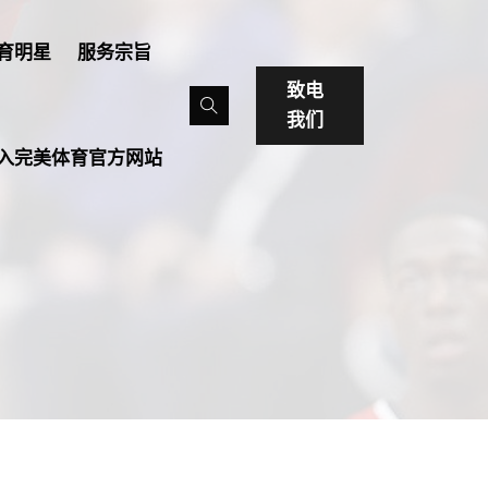
育明星
服务宗旨
致电
我们
入完美体育官方网站