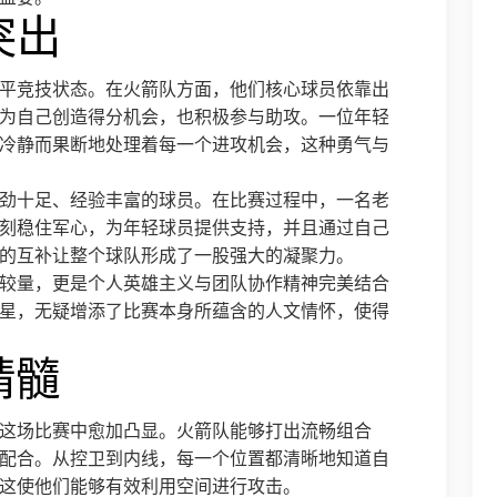
突出
平竞技状态。在火箭队方面，他们核心球员依靠出
为自己创造得分机会，也积极参与助攻。一位年轻
冷静而果断地处理着每一个进攻机会，这种勇气与
劲十足、经验丰富的球员。在比赛过程中，一名老
刻稳住军心，为年轻球员提供支持，并且通过自己
的互补让整个球队形成了一股强大的凝聚力。
较量，更是个人英雄主义与团队协作精神完美结合
星，无疑增添了比赛本身所蕴含的人文情怀，使得
精髓
这场比赛中愈加凸显。火箭队能够打出流畅组合
配合。从控卫到内线，每一个位置都清晰地知道自
这使他们能够有效利用空间进行攻击。