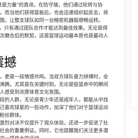
就是力量”的真谛。在防守端，他们通过轮转与协
。而当他们获得篮板后，也会迅速组织起反击，将
围，让整支球队如同一台精密机器般顺畅运转。
”，只有通过团队合作才能达到最佳效果。无论是得
次磨合后的默契，这是篮球运动最本质也是最动人
震撼
，更是一段情感共鸣。当双方球队奋力拼搏时，全
沸腾。尤其是在关键时刻，无论是投篮命中的瞬间
人感受到浓厚体育文化氛围。
段的人群，无论是青少年还是成年人，都能从中找
己喜欢球星的一些动作，加深了他们对于篮球运动
粉丝群体。
激烈对决不仅提升了观众体验，还进一步促进了社
社会的重要例证。同时，它也提醒我们关注更多潜