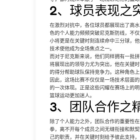
2、球员表现之
在激烈对抗中，各位球员都展现出了高水
色的个人能力频频突破尼克斯防线，不仅
小将更是在关键时刻连续命中三分球，他
技术使他成为全场焦点之一。
而对于尼克斯来说，他们同样拥有一批拼
将展现出的领导力尤为突出，他在关键时
的得分帮助球队保持竞争力。这种角色上
因此，这场比赛不仅仅是一场技术层面的
的一次体现。正是这些闪耀在赛场上的明
篮球运动更加迷人。
3、团队合作之
除了个人能力之外，团队合作的重要性在
拳，离不开每个成员之间无缝衔接和默契
己的职责，并在关键时刻给予彼此支持，