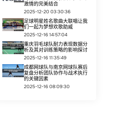
激情的完美结合
2025-12-20 03:30:36
足球明星姓名歌曲大联唱让我
们一起为梦想欢歌助威
2025-12-16 14:57:04
重庆羽毛球队耐力表现数据分
析及其对训练策略的影响探讨
2025-12-16 11:35:49
成都网球队与南京网球队赛后
复盘分析团队协作与战术执行
的关键因素
2025-12-16 08:09:30