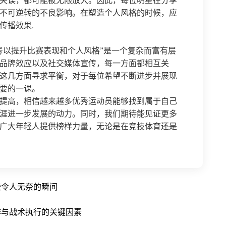
失误，都可能被无限放大。因此，每位明星在分享
不可逆转的不良影响。在塑造个人风格的时候，应
传播效果.
号以提升比赛表现和个人风格”是一个复杂而富有层
品牌效应以及社交媒体宣传，每一方面都相互关
这几方面寻求平衡，对于每位希望不断进步并展现
要的一课。
提高，相信越来越多优秀运动员能够找到属于自己
涯进一步发展的动力。同时，我们期待能见证更多
广大年轻人提供榜样力量，无论是在竞技体育还是
些令人无奈的瞬间
作与战术执行的关键因素