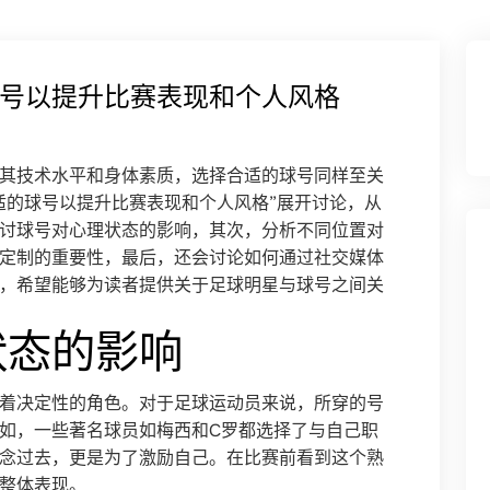
号以提升比赛表现和个人风格
其技术水平和身体素质，选择合适的球号同样至关
适的球号以提升比赛表现和个人风格”展开讨论，从
讨球号对心理状态的影响，其次，分析不同位置对
定制的重要性，最后，还会讨论如何通过社交媒体
，希望能够为读者提供关于足球明星与球号之间关
状态的影响
着决定性的角色。对于足球运动员来说，所穿的号
如，一些著名球员如梅西和C罗都选择了与自己职
念过去，更是为了激励自己。在比赛前看到这个熟
整体表现。