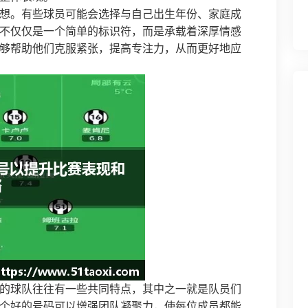
想。有些球员可能会选择与自己出生年份、家庭成
不仅仅是一个简单的标识符，而是承载着深厚情感
够帮助他们克服紧张，提高专注力，从而更好地应
的球队往往有一些共同特点，其中之一就是队员们
个好的号码可以增强团队凝聚力，使每位成员都能