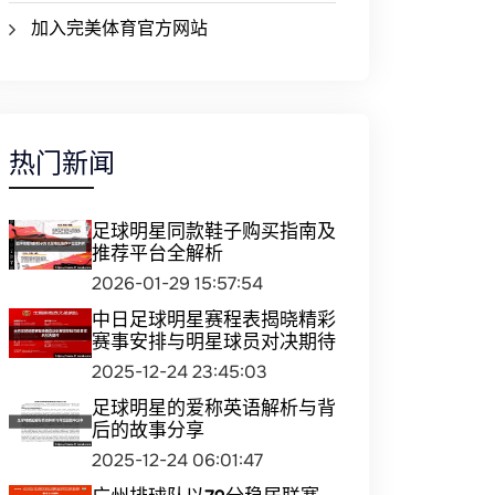
加入完美体育官方网站
热门新闻
足球明星同款鞋子购买指南及
推荐平台全解析
2026-01-29 15:57:54
中日足球明星赛程表揭晓精彩
赛事安排与明星球员对决期待
2025-12-24 23:45:03
足球明星的爱称英语解析与背
后的故事分享
2025-12-24 06:01:47