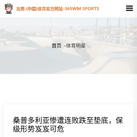
首页
-
体育明星
桑普多利亚惨遭连败跌至垫底，保
级形势岌岌可危