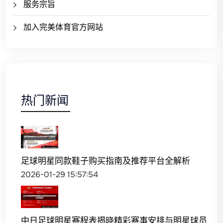
服务宗旨
加入完美体育官方网站
热门新闻
足球明星同款鞋子购买指南及推荐平台全解析
2026-01-29 15:57:54
中日足球明星赛程表揭晓精彩赛事安排与明星球员