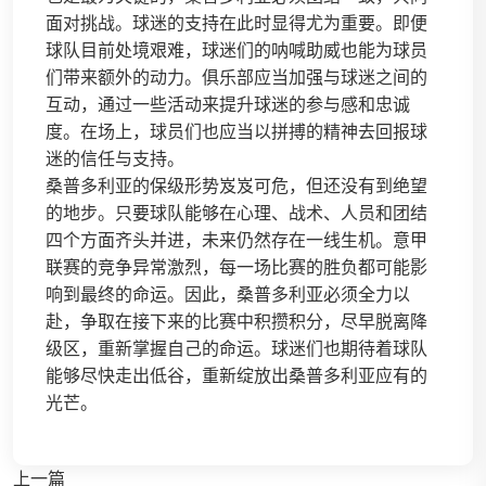
面对挑战。球迷的支持在此时显得尤为重要。即便
球队目前处境艰难，球迷们的呐喊助威也能为球员
们带来额外的动力。俱乐部应当加强与球迷之间的
互动，通过一些活动来提升球迷的参与感和忠诚
度。在场上，球员们也应当以拼搏的精神去回报球
迷的信任与支持。
桑普多利亚的保级形势岌岌可危，但还没有到绝望
的地步。只要球队能够在心理、战术、人员和团结
四个方面齐头并进，未来仍然存在一线生机。意甲
联赛的竞争异常激烈，每一场比赛的胜负都可能影
响到最终的命运。因此，桑普多利亚必须全力以
赴，争取在接下来的比赛中积攒积分，尽早脱离降
级区，重新掌握自己的命运。球迷们也期待着球队
能够尽快走出低谷，重新绽放出桑普多利亚应有的
光芒。
上一篇