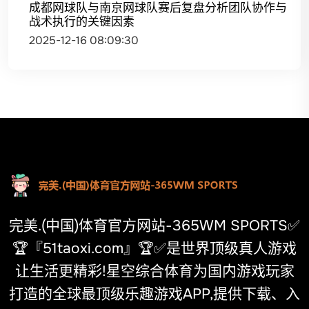
成都网球队与南京网球队赛后复盘分析团队协作与
战术执行的关键因素
2025-12-16 08:09:30
完美.(中国)体育官方网站-365WM SPORTS✅
🏆『51taoxi.com』🏆✅是世界顶级真人游戏
让生活更精彩!星空综合体育为国内游戏玩家
打造的全球最顶级乐趣游戏APP,提供下载、入