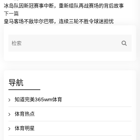
冰岛队因新冠赛事中断，重新组队再战赛场的背后故事
下一篇
皇马客场不敌毕尔巴鄂，连续三轮不胜令球迷担忧
导航
知道完美365wm体育
体育热点
体育明星