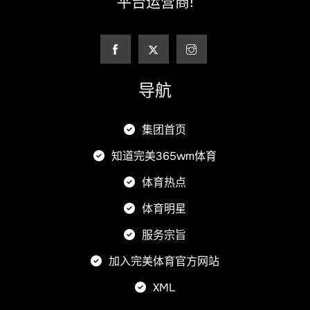
平台运营商!
导航
集团首页
知道完美365wm体育
体育热点
体育明星
服务宗旨
加入完美体育官方网站
XML