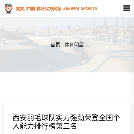
首页
-
体育明星
西安羽毛球队实力强劲荣登全国个
人能力排行榜第三名