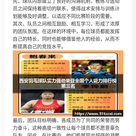
先，球队内部建立了良好的沟通机制，教练与运动
员之间保持着密切的联系，使得战术安排与训练计
划能够及时调整，以适应不同比赛阶段的需要。
其次，队员之间相互鼓励、相互学习，形成了浓厚
的团队氛围。在这样的环境中，每位球员都能发挥
自己的特长，同时也能够借鉴他人的经验，从而不
断提高自己的竞技水平。
最后，团队目标明确，各成员为了共同的荣誉而努
力奋斗，这种高度一致性让每个球员都不愿意辜负
队友。因此，在比赛中，他们能展现出超强的凝聚