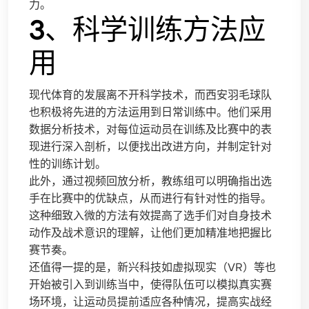
力。
3、科学训练方法应
用
现代体育的发展离不开科学技术，而西安羽毛球队
也积极将先进的方法运用到日常训练中。他们采用
数据分析技术，对每位运动员在训练及比赛中的表
现进行深入剖析，以便找出改进方向，并制定针对
性的训练计划。
此外，通过视频回放分析，教练组可以明确指出选
手在比赛中的优缺点，从而进行有针对性的指导。
这种细致入微的方法有效提高了选手们对自身技术
动作及战术意识的理解，让他们更加精准地把握比
赛节奏。
还值得一提的是，新兴科技如虚拟现实（VR）等也
开始被引入到训练当中，使得队伍可以模拟真实赛
场环境，让运动员提前适应各种情况，提高实战经