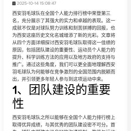
2025-10-14 15:08:47
西安羽毛球队在全国个人能力排行榜中荣登第三
名，充分展示了其强大的实力和卓越的表现。这一
成就不仅是对球队努力训练和刻苦拼搏的回报，也
为西安这座历史文化名城增添了新的光彩。文章将
从四个方面详细探讨西安羽毛球队取得这一佳绩的
原因，包括团队建设的重要性、运动员个人能力的
提升、科学训练方法的应用以及地方政府的支持与
推广。通过这些角度，我们可以更全面地理解西安
羽毛球队为何能够在竞争激烈的全国范围内脱颖而
出，并引领更多年轻人参与到这项运动中来。
1、团队建设的重要
性
西安羽毛球队之所以能够在全国个人能力排行榜上
取得优异成绩，与其优秀的团队建设密不可分。首