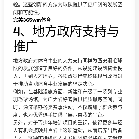
验。这些创新的方法为球队提供了更广阔的发展空
间和可能性。
完美365wm体育
4、地方政府支持与
推广
地方政府对体育事业的大力支持同样为西安羽毛球
队的发展创造了良好的条件。从设施建设到资金投
入，再到人才培养，各项政策措施均体现出政府对
于推动当地体育事业发展的坚定决心。
例如，在基础设施方面，新建和升级了一系列专业
羽毛球场馆，为广大爱好者提供优质锻炼空间。同
时，通过举办各类赛事活动，不仅增加了群众参与
度，也为优秀选手提供了展示自我的平台。
另外，对于青少年培训项目的重视，使得更多年轻
人有机会接触并喜爱上这项运动，从而培养出后备
人才。这种可持续的人才发展战略必将在未来继续