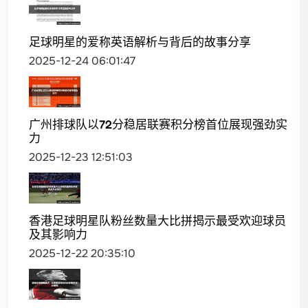
足球明星的爱称英语解析与背后的故事分享
2025-12-24 06:01:47
广州排球队以72分稳居联赛积分榜首位展现强劲实
力
2025-12-23 12:51:03
香港足球明星队粉丝数量大比拼揭示最受欢迎球员
及其影响力
2025-12-22 20:35:10