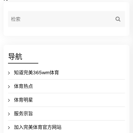
导航
知道完美365wm体育
体育热点
体育明星
服务宗旨
加入完美体育官方网站