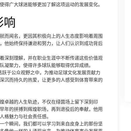
使得广大球迷能够更加了解这项运动的发展变化。
影响
就而闻名，更因其积极向上的人生态度影响着周围
，他始终保持谦逊和努力，让人们认识到成功背后
着深刻理解，并在职业生涯中不断传递这些价值观
队凝聚力，使得许多球队能够取得优异成绩。
旧活跃于公众视野之中，为推动足球文化发展贡献力
深沉而持久的热爱，让更多的人感受到体育带来的
煌卓越的人生轨迹，不仅在绿茵场上留下深刻印
早年的拼搏到辉煌职场，再到退役后的奉献，他用
人格魅力与社会责任感。
一个瞬间，我们都可以学习到来自皮身上的那份坚