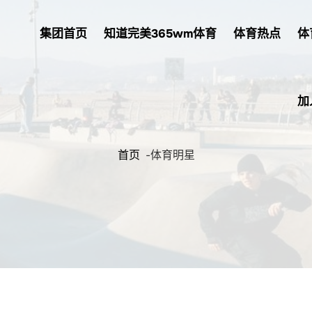
集团首页
知道完美365wm体育
体育热点
体
加
首页
-
体育明星