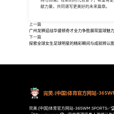
持与热情。在新的时代背景下，希望有更
献力量，共同谱写更美好的未来篇章。
上一篇
广州龙狮迎战华盛顿奇才全力争胜展现篮球魅
下一篇
探索全球女生足球明星的精彩瞬间与成就辨认
完美.(中国)体育官方网站-365WM SPORTS✅