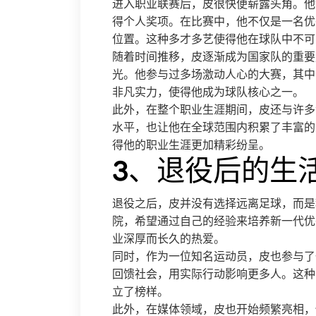
进入职业联赛后，皮很快便崭露头角。他
得个人奖项。在比赛中，他不仅是一名优
位置。这种多才多艺使得他在球队中不可
随着时间推移，皮逐渐成为国家队的重要
光。他参与过多场激动人心的大赛，其中
非凡实力，使得他成为球队核心之一。
此外，在整个职业生涯期间，皮还与许多
水平，也让他在全球范围内积累了丰富的
得他的职业生涯更加精彩纷呈。
3、退役后的生
退役之后，皮并没有选择远离足球，而是
院，希望通过自己的经验来培养新一代优
业深厚而长久的热爱。
同时，作为一位知名运动员，皮也参与了
回馈社会，用实际行动影响更多人。这种
立了榜样。
此外，在媒体领域，皮也开始频繁亮相，