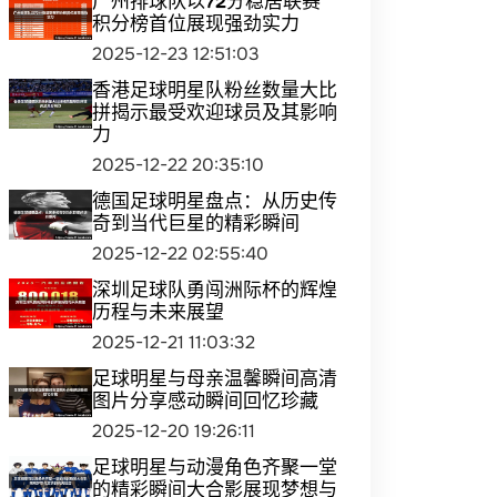
广州排球队以72分稳居联赛
积分榜首位展现强劲实力
2025-12-23 12:51:03
香港足球明星队粉丝数量大比
拼揭示最受欢迎球员及其影响
力
2025-12-22 20:35:10
德国足球明星盘点：从历史传
奇到当代巨星的精彩瞬间
2025-12-22 02:55:40
深圳足球队勇闯洲际杯的辉煌
历程与未来展望
2025-12-21 11:03:32
足球明星与母亲温馨瞬间高清
图片分享感动瞬间回忆珍藏
2025-12-20 19:26:11
足球明星与动漫角色齐聚一堂
的精彩瞬间大合影展现梦想与