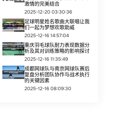
激情的完美结合
2025-12-20 03:30:36
足球明星姓名歌曲大联唱让我
们一起为梦想欢歌助威
2025-12-16 14:57:04
重庆羽毛球队耐力表现数据分
析及其对训练策略的影响探讨
2025-12-16 11:35:49
成都网球队与南京网球队赛后
复盘分析团队协作与战术执行
的关键因素
2025-12-16 08:09:30