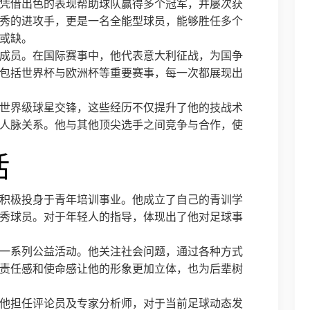
凭借出色的表现帮助球队赢得多个冠军，并屡次获
秀的进攻手，更是一名全能型球员，能够胜任多个
或缺。
成员。在国际赛事中，他代表意大利征战，为国争
包括世界杯与欧洲杯等重要赛事，每一次都展现出
世界级球星交锋，这些经历不仅提升了他的技战术
人脉关系。他与其他顶尖选手之间竞争与合作，使
活
积极投身于青年培训事业。他成立了自己的青训学
秀球员。对于年轻人的指导，体现出了他对足球事
一系列公益活动。他关注社会问题，通过各种方式
责任感和使命感让他的形象更加立体，也为后辈树
他担任评论员及专家分析师，对于当前足球动态发