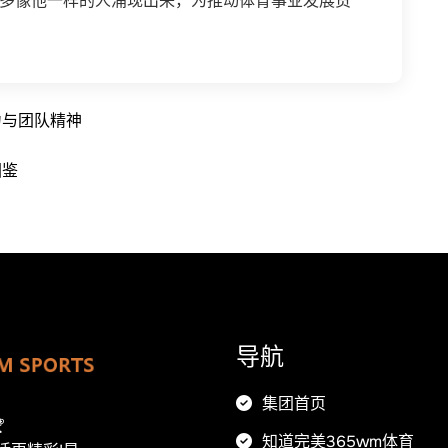
多像他一样的人涌现出来，为推动体育事业发展贡
力与团队精神
图鉴
导航
集团首页

知道完美365wm体育