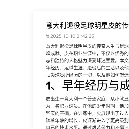
意大利退役足球明星皮的传
2025-10-10 21:42:25
意大利退役足球明星皮的传奇人生与足球
煌成就。皮在职业生涯中，不仅以优秀的
志和独特的人格魅力深受球迷喜爱。本文
年经历、足球生涯、退役后的生活以及他
顶尖球员所经历的一切，以及他如何塑造
1、早年经历与
皮出生于意大利一个普通家庭，从小就显
为一名职业球员。在他的少年时期，他加
坚实的基础。在训练中，皮展现出了过人
随着年龄的增长，皮逐渐进入了更高级别
自己的技术水平。通过艰苦努力和不懈追